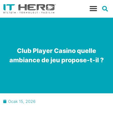
Club Player Casino quelle
ambiance de jeu propose-t-il ?
Ocak 15, 2026