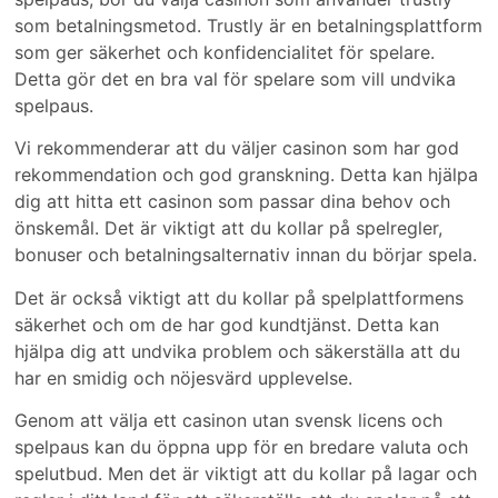
som betalningsmetod. Trustly är en betalningsplattform
som ger säkerhet och konfidencialitet för spelare.
Detta gör det en bra val för spelare som vill undvika
spelpaus.
Vi rekommenderar att du väljer casinon som har god
rekommendation och god granskning. Detta kan hjälpa
dig att hitta ett casinon som passar dina behov och
önskemål. Det är viktigt att du kollar på spelregler,
bonuser och betalningsalternativ innan du börjar spela.
Det är också viktigt att du kollar på spelplattformens
säkerhet och om de har god kundtjänst. Detta kan
hjälpa dig att undvika problem och säkerställa att du
har en smidig och nöjesvärd upplevelse.
Genom att välja ett casinon utan svensk licens och
spelpaus kan du öppna upp för en bredare valuta och
spelutbud. Men det är viktigt att du kollar på lagar och