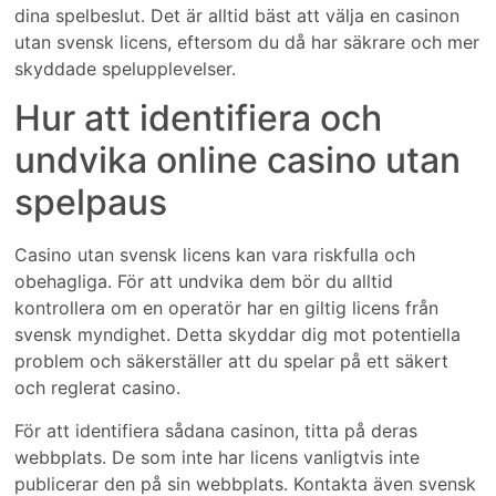
dina spelbeslut. Det är alltid bäst att välja en casinon
utan svensk licens, eftersom du då har säkrare och mer
skyddade spelupplevelser.
Hur att identifiera och
undvika online casino utan
spelpaus
Casino utan svensk licens kan vara riskfulla och
obehagliga. För att undvika dem bör du alltid
kontrollera om en operatör har en giltig licens från
svensk myndighet. Detta skyddar dig mot potentiella
problem och säkerställer att du spelar på ett säkert
och reglerat casino.
För att identifiera sådana casinon, titta på deras
webbplats. De som inte har licens vanligtvis inte
publicerar den på sin webbplats. Kontakta även svensk