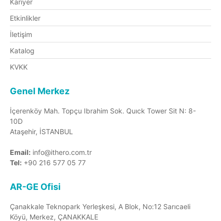
Kariyer
Etkinlikler
İletişim
Katalog
KVKK
Genel Merkez
İçerenköy Mah. Topçu Ibrahim Sok. Quıck Tower Sit N: 8-
10D
Ataşehir, İSTANBUL
Email:
info@ithero.com.tr
Tel:
+90 216 577 05 77
AR-GE Ofisi
Çanakkale Teknopark Yerleşkesi, A Blok, No:12 Sarıcaeli
Köyü, Merkez, ÇANAKKALE