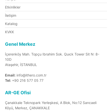
Etkinlikler
İletişim
Katalog
KVKK
Genel Merkez
İçerenköy Mah. Topçu Ibrahim Sok. Quıck Tower Sit N: 8-
10D
Ataşehir, İSTANBUL
Email:
info@ithero.com.tr
Tel:
+90 216 577 05 77
AR-GE Ofisi
Çanakkale Teknopark Yerleşkesi, A Blok, No:12 Sarıcaeli
Köyü, Merkez, ÇANAKKALE