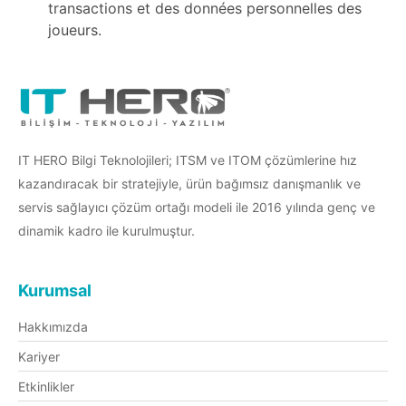
transactions et des données personnelles des
joueurs.
IT HERO Bilgi Teknolojileri; ITSM ve ITOM çözümlerine hız
kazandıracak bir stratejiyle, ürün bağımsız danışmanlık ve
servis sağlayıcı çözüm ortağı modeli ile 2016 yılında genç ve
dinamik kadro ile kurulmuştur.
Kurumsal
Hakkımızda
Kariyer
Etkinlikler