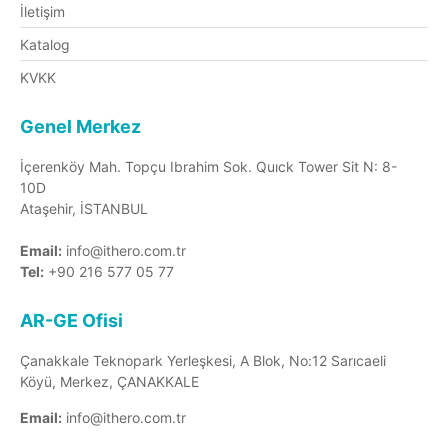
İletişim
Katalog
KVKK
Genel Merkez
İçerenköy Mah. Topçu Ibrahim Sok. Quıck Tower Sit N: 8-
10D
Ataşehir, İSTANBUL
Email:
info@ithero.com.tr
Tel:
+90 216 577 05 77
AR-GE Ofisi
Çanakkale Teknopark Yerleşkesi, A Blok, No:12 Sarıcaeli
Köyü, Merkez, ÇANAKKALE
Email:
info@ithero.com.tr