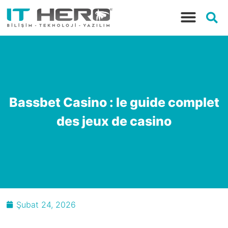
Bassbet Casino : le guide complet
des jeux de casino
Şubat 24, 2026