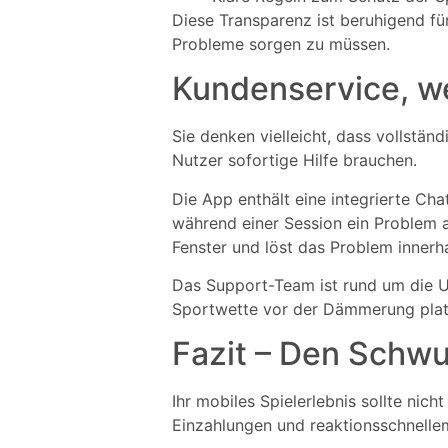
Diese Transparenz ist beruhigend fü
Probleme sorgen zu müssen.
Kundenservice, w
Sie denken vielleicht, dass vollstän
Nutzer sofortige Hilfe brauchen.
Die App enthält eine integrierte Cha
während einer Session ein Problem au
Fenster und löst das Problem innerh
Das Support-Team ist rund um die Uh
Sportwette vor der Dämmerung platzi
Fazit – Den Schw
Ihr mobiles Spielerlebnis sollte nich
Einzahlungen und reaktionsschnellem 