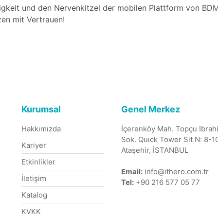
igkeit und den Nervenkitzel der mobilen Plattform von BDM
zen mit Vertrauen!
Kurumsal
Genel Merkez
Hakkımızda
İçerenköy Mah. Topçu Ibrah
Sok. Quıck Tower Sit N: 8-1
Kariyer
Ataşehir, İSTANBUL
Etkinlikler
Email:
info@ithero.com.tr
İletişim
Tel:
+90 216 577 05 77
Katalog
KVKK