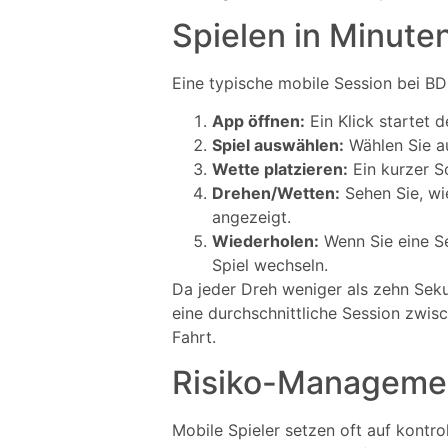
Spielen in Minuten
Eine typische mobile Session bei B
App öffnen:
Ein Klick startet d
Spiel auswählen:
Wählen Sie au
Wette platzieren:
Ein kurzer S
Drehen/Wetten:
Sehen Sie, wi
angezeigt.
Wiederholen:
Wenn Sie eine Se
Spiel wechseln.
Da jeder Dreh weniger als zehn Sek
eine durchschnittliche Session zwis
Fahrt.
Risiko-Manageme
Mobile Spieler setzen oft auf kontro