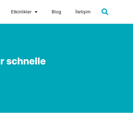
Etkinlikler
Blog
İletişim
r schnelle