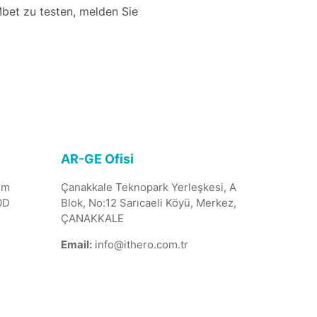
bet zu testen, melden Sie
AR-GE Ofisi
im
Çanakkale Teknopark Yerleşkesi, A
0D
Blok, No:12 Sarıcaeli Köyü, Merkez,
ÇANAKKALE
Email:
info@ithero.com.tr