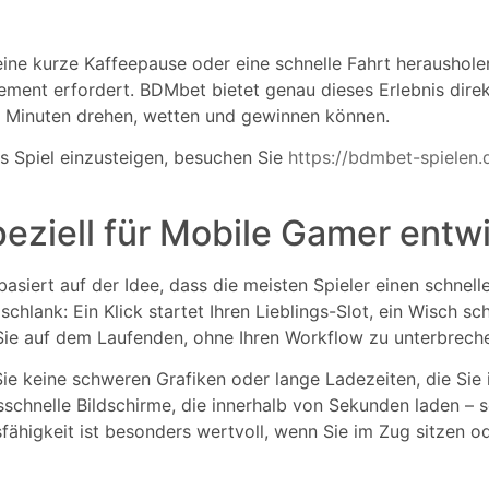
eine kurze Kaffeepause oder eine schnelle Fahrt heraushole
ment erfordert. BDMbet bietet genau dieses Erlebnis direkt
en Minuten drehen, wetten und gewinnen können.
ns Spiel einzusteigen, besuchen Sie
https://bdmbet-spielen.
ziell für Mobile Gamer entwi
siert auf der Idee, dass die meisten Spieler einen schnell
schlank: Ein Klick startet Ihren Lieblings-Slot, ein Wisch s
Sie auf dem Laufenden, ohne Ihren Workflow zu unterbrech
e keine schweren Grafiken oder lange Ladezeiten, die Sie i
schnelle Bildschirme, die innerhalb von Sekunden laden – 
ähigkeit ist besonders wertvoll, wenn Sie im Zug sitzen od