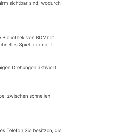
hirm sichtbar sind, wodurch
ie Bibliothek von BDMbet
hnelles Spiel optimiert.
nigen Drehungen aktiviert
ibel zwischen schnellen
s Telefon Sie besitzen, die