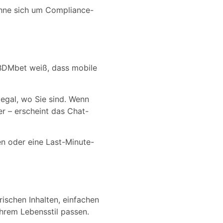
 ohne sich um Compliance-
r BDMbet weiß, dass mobile
 egal, wo Sie sind. Wenn
er – erscheint das Chat-
en oder eine Last-Minute-
frischen Inhalten, einfachen
Ihrem Lebensstil passen.