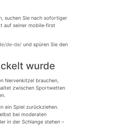
n, suchen Sie nach sofortiger
 auf seiner mobile‑first
de/de-de/
und spüren Sie den
ckelt wurde
en Nervenkitzel brauchen,
chaltet zwischen Sportwetten
en.
n ein Spiel zurückziehen.
selbst bei moderaten
er in der Schlange stehen –