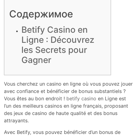
Содержимое
Betify Casino en
Ligne : Découvrez
les Secrets pour
Gagner
Vous cherchez un casino en ligne où vous pouvez jouer
avec confiance et bénéficier de bonus substantiels ?
Vous êtes au bon endroit !
betify casino
en Ligne est
l’un des meilleurs casinos en ligne français, proposant
des jeux de casino de haute qualité et des bonus
attrayants.
Avec Betify, vous pouvez bénéficier d’un bonus de