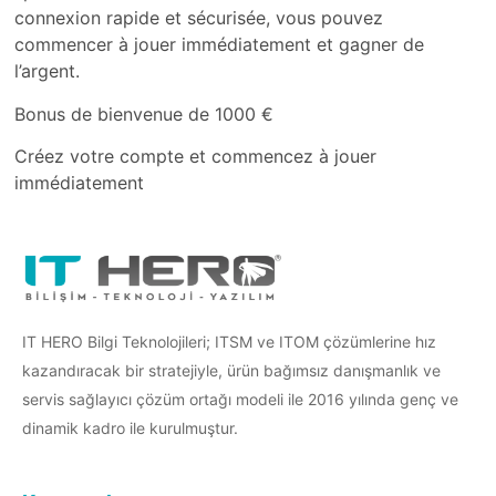
connexion rapide et sécurisée, vous pouvez
commencer à jouer immédiatement et gagner de
l’argent.
Bonus de bienvenue de 1000 €
Créez votre compte et commencez à jouer
immédiatement
IT HERO Bilgi Teknolojileri; ITSM ve ITOM çözümlerine hız
kazandıracak bir stratejiyle, ürün bağımsız danışmanlık ve
servis sağlayıcı çözüm ortağı modeli ile 2016 yılında genç ve
dinamik kadro ile kurulmuştur.