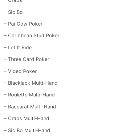
– Craps
– Sic Bo
– Pai Gow Poker
– Caribbean Stud Poker
– Let It Ride
– Three Card Poker
– Video Poker
– Blackjack Multi-Hand
– Roulette Multi-Hand
– Baccarat Multi-Hand
– Craps Multi-Hand
– Sic Bo Multi-Hand