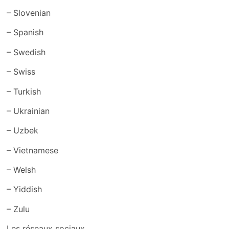
– Slovenian
– Spanish
– Swedish
– Swiss
– Turkish
– Ukrainian
– Uzbek
– Vietnamese
– Welsh
– Yiddish
– Zulu
Les réseaux sociaux