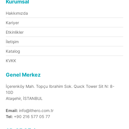
Kurumsal
Hakkımızda
Kariyer
Etkinlikler
İletişim
Katalog
KVKK
Genel Merkez
İçerenköy Mah. Topçu Ibrahim Sok. Quıck Tower Sit N: 8-
10D
Ataşehir, İSTANBUL
Email:
info@ithero.com.tr
Tel:
+90 216 577 05 77