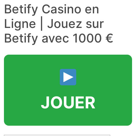
Betify Casino en
Ligne | Jouez sur
Betify avec 1000 €
JOUER