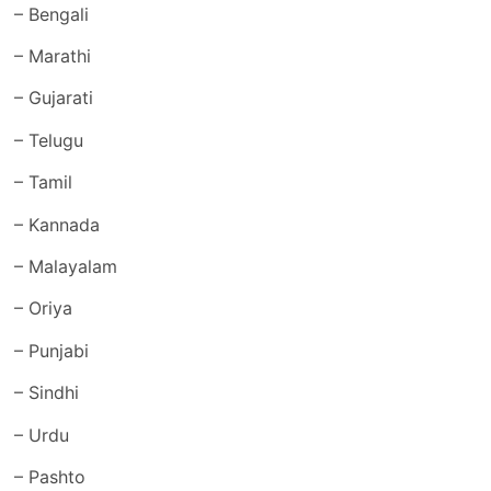
– Bengali
– Marathi
– Gujarati
– Telugu
– Tamil
– Kannada
– Malayalam
– Oriya
– Punjabi
– Sindhi
– Urdu
– Pashto