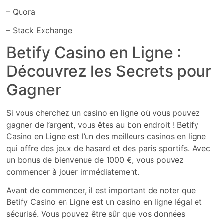
– Quora
– Stack Exchange
Betify Casino en Ligne :
Découvrez les Secrets pour
Gagner
Si vous cherchez un casino en ligne où vous pouvez
gagner de l’argent, vous êtes au bon endroit ! Betify
Casino en Ligne est l’un des meilleurs casinos en ligne
qui offre des jeux de hasard et des paris sportifs. Avec
un bonus de bienvenue de 1000 €, vous pouvez
commencer à jouer immédiatement.
Avant de commencer, il est important de noter que
Betify Casino en Ligne est un casino en ligne légal et
sécurisé. Vous pouvez être sûr que vos données