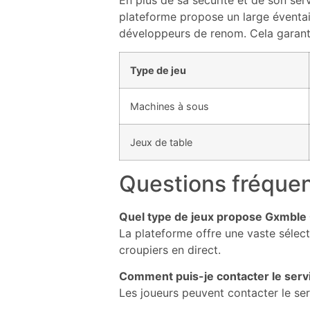
En plus de sa sécurité et de son ser
plateforme propose un large éventail
développeurs de renom. Cela garanti
Type de jeu
Machines à sous
Jeux de table
Questions fréque
Quel type de jeux propose Gxmble 
La plateforme offre une vaste sélect
croupiers en direct.
Comment puis-je contacter le servi
Les joueurs peuvent contacter le serv