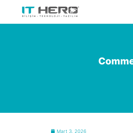
Commen
Mart 3, 2026