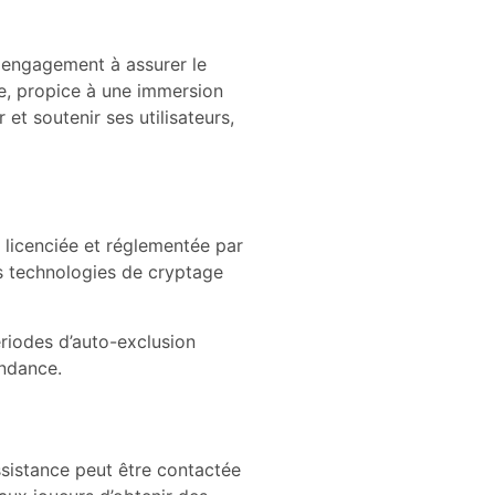
n engagement à assurer le
e, propice à une immersion
et soutenir ses utilisateurs,
 licenciée et réglementée par
s technologies de cryptage
riodes d’auto-exclusion
endance.
assistance peut être contactée