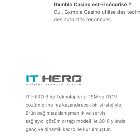
Gxmble Casino est-il sécurisé ?
Oui, Gxmble Casino utilise des tech
des autorités reconnues.
IT HERO Bilgi Teknolojileri; ITSM ve ITOM
çözümlerine hız kazandıracak bir stratejiyle,
ürün bağımsız danışmanlık ve servis
sağlayıcı çözüm ortağı modeli ile 2016 yılında
genç ve dinamik kadro ile kurulmuştur.