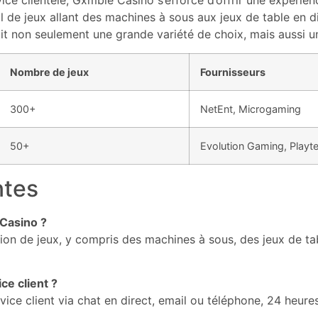
vice clientèle, Gxmble Casino s’efforce d’offrir une expérie
 de jeux allant des machines à sous aux jeux de table en di
t non seulement une grande variété de choix, mais aussi un
Nombre de jeux
Fournisseurs
300+
NetEnt, Microgaming
50+
Evolution Gaming, Playt
ntes
Casino ?
ion de jeux, y compris des machines à sous, des jeux de tab
ce client ?
ice client via chat en direct, email ou téléphone, 24 heures