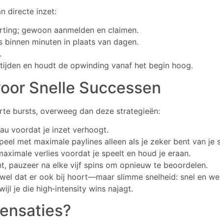
n directe inzet:
ting; gewoon aanmelden en claimen.
us binnen minuten in plaats van dagen.
.
tijden en houdt de opwinding vanaf het begin hoog.
voor Snelle Successen
korte bursts, overweeg dan deze strategieën:
eau voordat je inzet verhoogt.
peel met maximale paylines alleen als je zeker bent van je 
 maximale verlies voordat je speelt en houd je eraan.
wint, pauzeer na elke vijf spins om opnieuw te beoordelen.
ewel dat er ook bij hoort—maar slimme snelheid: snel en w
jl je die high‑intensity wins najagt.
sensaties?