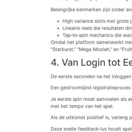
Belangrijke kenmerken zijn onder an
High variance slots met grote 
Lineaire reels die resultaten di
Tap‑to‑spin mechanics die wac
Omdat het platform samenwerkt met 
“Starburst,” “Mega Moolah,” en “Fruit
4. Van Login tot E
De eerste seconden na het inloggen z
Een gestroomlijnd registratieproces 
Je eerste spin moet aanvoelen als ee
met het tempo van het spel.
Als de uitkomst positief is, verleng je
Deze snelle feedback‑lus houdt spe