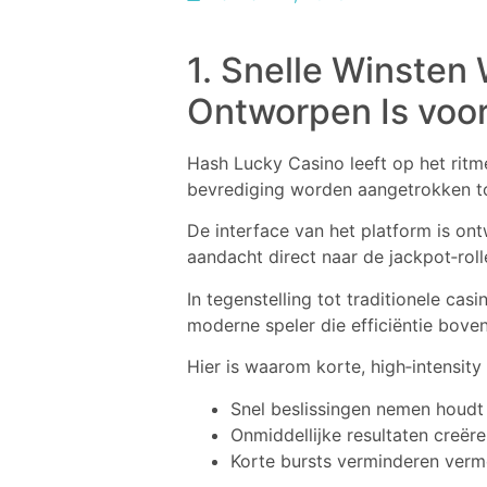
1. Snelle Winste
Ontworpen Is voor
Hash Lucky Casino leeft op het rit
bevrediging worden aangetrokken to
De interface van het platform is ont
aandacht direct naar de jackpot‑rolle
In tegenstelling tot traditionele ca
moderne speler die efficiëntie bove
Hier is waarom korte, high‑intensit
Snel beslissingen nemen houdt 
Onmiddellijke resultaten creër
Korte bursts verminderen verm