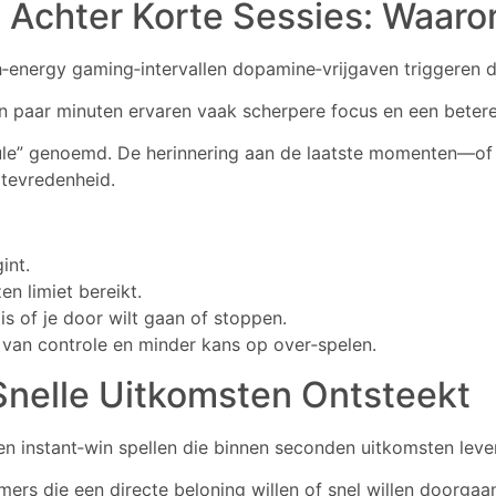
 Achter Korte Sessies: Waar
‑energy gaming‑intervallen dopamine‑vrijgaven triggeren d
en paar minuten ervaren vaak scherpere focus en een betere
le” genoemd. De herinnering aan de laatste momenten—of he
tevredenheid.
int.
n limiet bereikt.
lis of je door wilt gaan of stoppen.
 van controle en minder kans op over‑spelen.
Snelle Uitkomsten Ontsteekt
en instant‑win spellen die binnen seconden uitkomsten leve
mers die een directe beloning willen of snel willen doorgaa