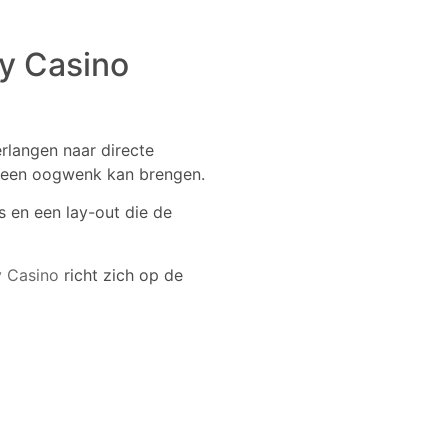
y Casino
rlangen naar directe
n een oogwenk kan brengen.
s en een lay-out die de
 Casino
richt zich op de