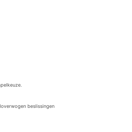
spelkeuze.
eloverwogen beslissingen