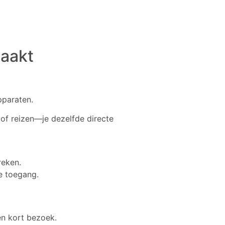
maakt
pparaten.
 of reizen—je dezelfde directe
reken.
e toegang.
en kort bezoek.