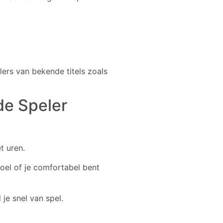
ers van bekende titels zoals
de Speler
t uren.
voel of je comfortabel bent
l je snel van spel.