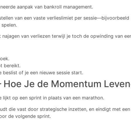
plineerde aanpak van bankroll management.
instellen van een vaste verlieslimiet per sessie—bijvoorbe
 spelen.
najagen van verliezen terwijl je toch de opwinding van ee
boek.
t bereikt.
 beslist of je een nieuwe sessie start.
 – Hoe Je de Momentum Leve
 lijkt op een sprint in plaats van een marathon.
udt die vast door strategische inzetten, en eindigt met ee
oor de volgende sprint.