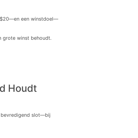
eld $20—en een winstdoel—
n grote winst behoudt.
nd Houdt
n bevredigend slot—bij