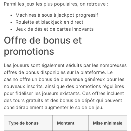
Parmi les jeux les plus populaires, on retrouve :
Machines à sous à jackpot progressif
Roulette et blackjack en direct
Jeux de dés et de cartes innovants
Offre de bonus et
promotions
Les joueurs sont également séduits par les nombreuses
offres de bonus disponibles sur la plateforme. Le
casino offre un bonus de bienvenue généreux pour les
nouveaux inscrits, ainsi que des promotions régulières
pour fidéliser les joueurs existants. Ces offres incluent
des tours gratuits et des bonus de dépôt qui peuvent
considérablement augmenter le solde de jeu.
Type de bonus
Montant
Mise minimale