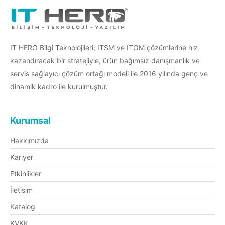
IT HERO Bilgi Teknolojileri; ITSM ve ITOM çözümlerine hız
kazandıracak bir stratejiyle, ürün bağımsız danışmanlık ve
servis sağlayıcı çözüm ortağı modeli ile 2016 yılında genç ve
dinamik kadro ile kurulmuştur.
Kurumsal
Hakkımızda
Kariyer
Etkinlikler
İletişim
Katalog
KVKK