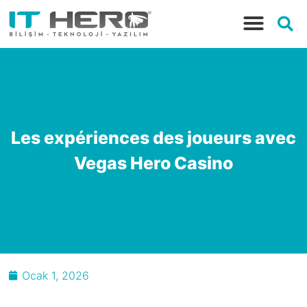
Les expériences des joueurs avec
Vegas Hero Casino
Ocak 1, 2026