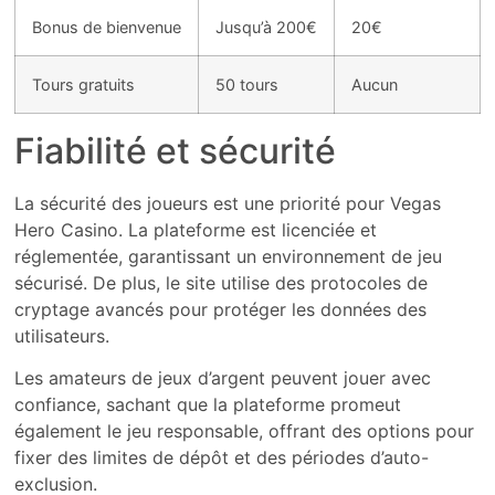
Bonus de bienvenue
Jusqu’à 200€
20€
Tours gratuits
50 tours
Aucun
Fiabilité et sécurité
La sécurité des joueurs est une priorité pour Vegas
Hero Casino. La plateforme est licenciée et
réglementée, garantissant un environnement de jeu
sécurisé. De plus, le site utilise des protocoles de
cryptage avancés pour protéger les données des
utilisateurs.
Les amateurs de jeux d’argent peuvent jouer avec
confiance, sachant que la plateforme promeut
également le jeu responsable, offrant des options pour
fixer des limites de dépôt et des périodes d’auto-
exclusion.