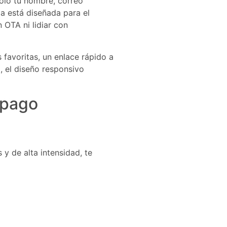
olo tu nombre, correo
a está diseñada para el
 OTA ni lidiar con
s favoritas, un enlace rápido a
, el diseño responsivo
mpago
y de alta intensidad, te