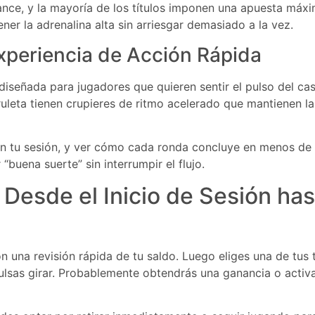
cance, y la mayoría de los títulos imponen una apuesta má
er la adrenalina alta sin arriesgar demasiado a la vez.
xperiencia de Acción Rápida
diseñada para jugadores que quieren sentir el pulso del cas
uleta tienen crupieres de ritmo acelerado que mantienen la
en tu sesión, y ver cómo cada ronda concluye en menos de 
“buena suerte” sin interrumpir el flujo.
: Desde el Inicio de Sesión has
n una revisión rápida de tu saldo. Luego eliges una de tu
sas girar. Probablemente obtendrás una ganancia o activ