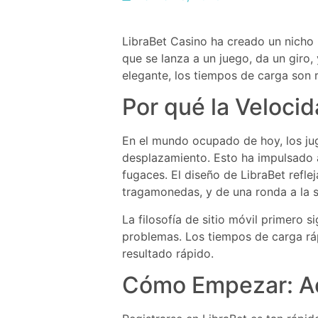
LibraBet Casino ha creado un nicho p
que se lanza a un juego, da un giro, 
elegante, los tiempos de carga son 
Por qué la Veloci
En el mundo ocupado de hoy, los ju
desplazamiento. Esto ha impulsado 
fugaces. El diseño de LibraBet refle
tragamonedas, y de una ronda a la s
La filosofía de sitio móvil primero 
problemas. Los tiempos de carga ráp
resultado rápido.
Cómo Empezar: Acc