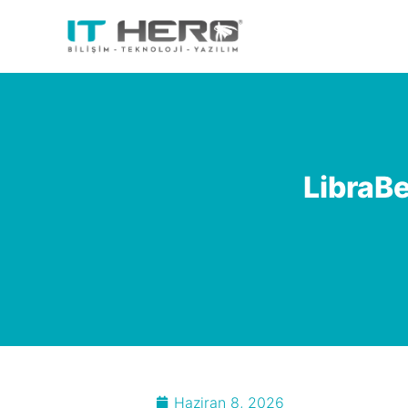
LibraBe
Haziran 8, 2026