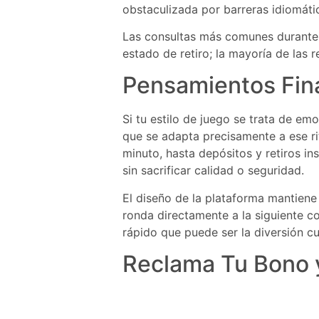
obstaculizada por barreras idiomátic
Las consultas más comunes durante 
estado de retiro; la mayoría de las 
Pensamientos Fina
Si tu estilo de juego se trata de em
que se adapta precisamente a ese 
minuto, hasta depósitos y retiros i
sin sacrificar calidad o seguridad.
El diseño de la plataforma mantiene
ronda directamente a la siguiente c
rápido que puede ser la diversión 
Reclama Tu Bono 