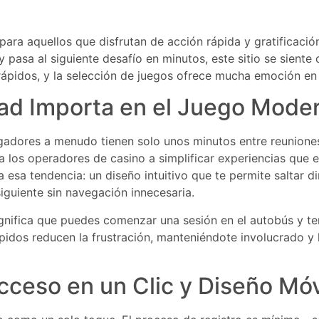
ara aquellos que disfrutan de acción rápida y gratificación
y pasa al siguiente desafío en minutos, este sitio se siente
rápidos, y la selección de juegos ofrece mucha emoción en
dad Importa en el Juego Mode
gadores a menudo tienen solo unos minutos entre reuniones
a los operadores de casino a simplificar experiencias que
ja esa tendencia: un diseño intuitivo que te permite saltar 
iguiente sin navegación innecesaria.
significa que puedes comenzar una sesión en el autobús y te
idos reducen la frustración, manteniéndote involucrado y l
eso en un Clic y Diseño Móv