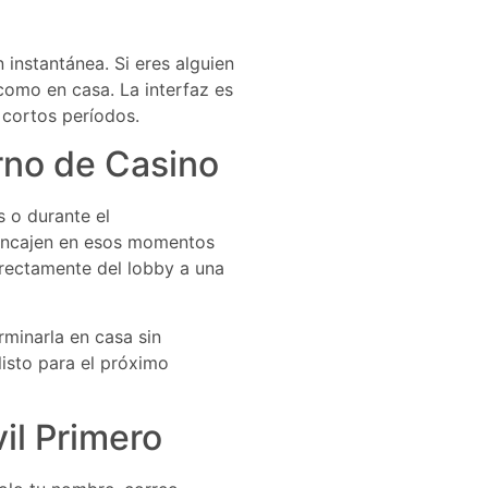
 instantánea. Si eres alguien
 como en casa. La interfaz es
 cortos períodos.
rno de Casino
 o durante el
 encajen en esos momentos
directamente del lobby a una
rminarla en casa sin
isto para el próximo
il Primero