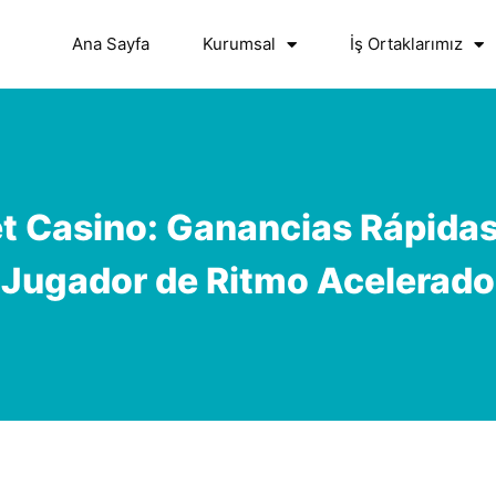
Ana Sayfa
Kurumsal
İş Ortaklarımız
t Casino: Ganancias Rápidas
Jugador de Ritmo Acelerado