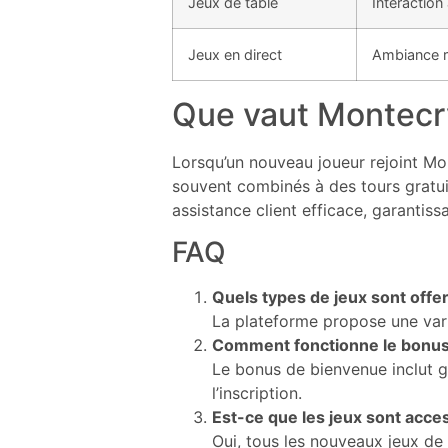
Jeux de table
Interaction
Jeux en direct
Ambiance ré
Que vaut Montecr
Lorsqu’un nouveau joueur rejoint Mon
souvent combinés à des tours gratui
assistance client efficace, garantiss
FAQ
Quels types de jeux sont offe
La plateforme propose une varié
Comment fonctionne le bonus
Le bonus de bienvenue inclut 
l’inscription.
Est-ce que les jeux sont acce
Oui, tous les nouveaux jeux de