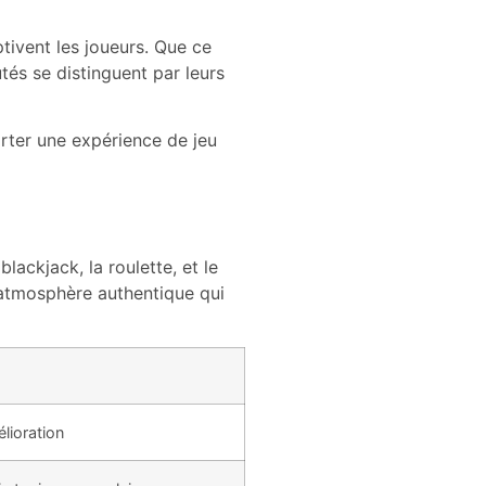
tivent les joueurs. Que ce
és se distinguent par leurs
orter une expérience de jeu
ackjack, la roulette, et le
 atmosphère authentique qui
lioration