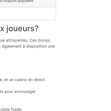
is toujours populaire
x joueurs?
nue attrayantes. Ces bonus,
t également à disposition une
, et un casino en direct.
its pour encourager
bile fluide.