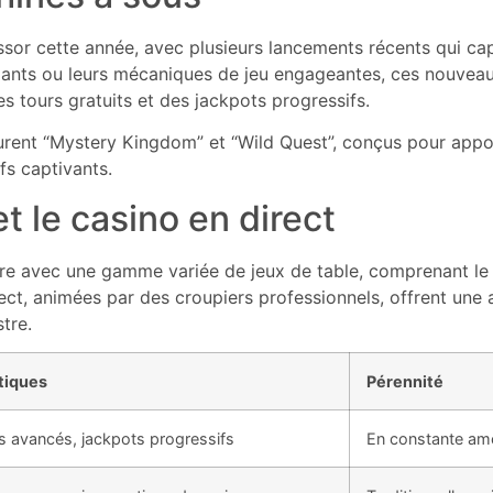
sor cette année, avec plusieurs lancements récents qui cap
lants ou leurs mécaniques de jeu engageantes, ces nouveaut
es tours gratuits et des jackpots progressifs.
igurent “Mystery Kingdom” et “Wild Quest”, conçus pour app
fs captivants.
t le casino en direct
e avec une gamme variée de jeux de table, comprenant le bl
rect, animées par des croupiers professionnels, offrent une
tre.
tiques
Pérennité
 avancés, jackpots progressifs
En constante amé