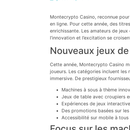
Montecrypto Casino, reconnue pour s
en ligne. Pour cette année, des titr
enrichissante. Les amateurs de jeux
l’innovation et l’excitation se croisen
Nouveaux jeux de
Cette année, Montecrypto Casino met
joueurs. Les catégories incluent les 
immersive. De prestigieux fournisse
Machines à sous à thème inno
Jeux de table avec croupiers e
Expériences de jeux interactiv
Des promotions basées sur les
Accessibilité sur mobile à tous
Focus sur les mac