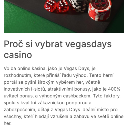
Proč si vybrat vegasdays
casino
Volba online kasina, jako je Vegas Days, je
rozhodnutím, které přináší řadu výhod. Tento herní
portál se pyšní širokým výběrem her, včetně
inovativních i-slotů, atraktivními bonusy, jako je 400%
uvítací bonus, a výhodným cashbackem. Tyto faktory,
spolu s kvalitní zákaznickou podporou a
zabezpečením, dělají z Vegas Days ideální místo pro
všechny, kteří hledají vzrušení a zábavu ve světě online
her.