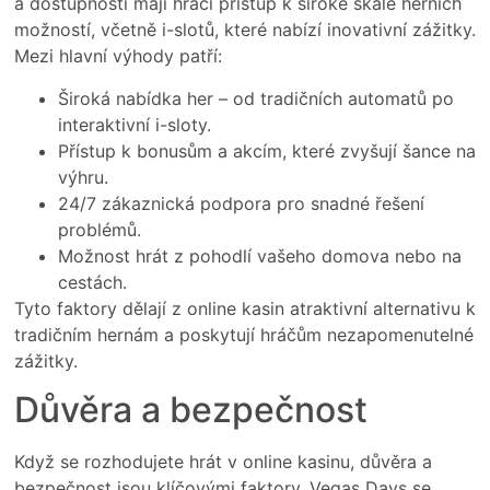
a dostupnosti mají hráči přístup k široké škále herních
možností, včetně i-slotů, které nabízí inovativní zážitky.
Mezi hlavní výhody patří:
Široká nabídka her – od tradičních automatů po
interaktivní i-sloty.
Přístup k bonusům a akcím, které zvyšují šance na
výhru.
24/7 zákaznická podpora pro snadné řešení
problémů.
Možnost hrát z pohodlí vašeho domova nebo na
cestách.
Tyto faktory dělají z online kasin atraktivní alternativu k
tradičním hernám a poskytují hráčům nezapomenutelné
zážitky.
Důvěra a bezpečnost
Když se rozhodujete hrát v online kasinu, důvěra a
bezpečnost jsou klíčovými faktory. Vegas Days se