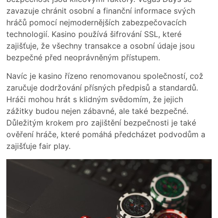
zavazuje chránit osobní a finanční informace svých
hráčů pomocí nejmodernějších zabezpečovacích
technologií. Kasino používá šifrování SSL, které
zajišťuje, že všechny transakce a osobní údaje jsou
bezpečné před neoprávněným přístupem.
Navíc je kasino řízeno renomovanou společností, což
zaručuje dodržování přísných předpisů a standardů.
Hráči mohou hrát s klidným svědomím, že jejich
zážitky budou nejen zábavné, ale také bezpečné.
Důležitým krokem pro zajištění bezpečnosti je také
ověření hráče, které pomáhá předcházet podvodům a
zajišťuje fair play.