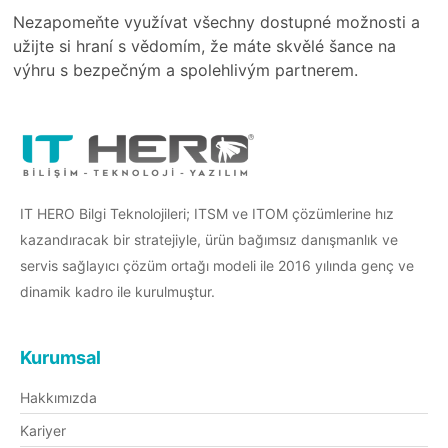
Nezapomeňte využívat všechny dostupné možnosti a
užijte si hraní s vědomím, že máte skvělé šance na
výhru s bezpečným a spolehlivým partnerem.
IT HERO Bilgi Teknolojileri; ITSM ve ITOM çözümlerine hız
kazandıracak bir stratejiyle, ürün bağımsız danışmanlık ve
servis sağlayıcı çözüm ortağı modeli ile 2016 yılında genç ve
dinamik kadro ile kurulmuştur.
Kurumsal
Hakkımızda
Kariyer