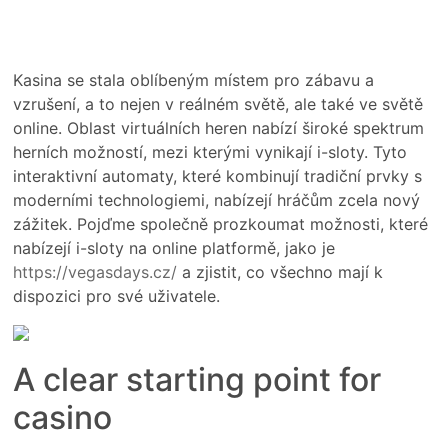
Kasina se stala oblíbeným místem pro zábavu a
vzrušení, a to nejen v reálném světě, ale také ve světě
online. Oblast virtuálních heren nabízí široké spektrum
herních možností, mezi kterými vynikají i-sloty. Tyto
interaktivní automaty, které kombinují tradiční prvky s
moderními technologiemi, nabízejí hráčům zcela nový
zážitek. Pojďme společně prozkoumat možnosti, které
nabízejí i-sloty na online platformě, jako je
https://vegasdays.cz/
a zjistit, co všechno mají k
dispozici pro své uživatele.
A clear starting point for
casino