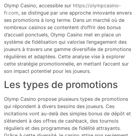
Olymp Casino, accessible sur
https://olympcasino-
fr.com
, se distingue par une approche innovante envers
ses promotions à long terme. Dans un marché où de
nombreux casinos se contentent d’offrir des bonus
d’accueil ponctuels, Olymp Casino met en place un
système de fidélisation qui valorise l’engagement des
joueurs à travers une gamme diversifiée de promotions
régulières et adaptées. Cette analyse vise à explorer
cette stratégie promotionnelle, en mettant l’accent sur
son impact potentiel pour les joueurs.
Les types de promotions
Olymp Casino propose plusieurs types de promotions
qui répondent à divers besoins des joueurs. Ces
incitations vont au-delà des simples bonus de dépôt et
s’étendent à des offres de cashback, des tournois
réguliers et des programmes de fidélité attrayants.
Grâce à cette diversité, le casino attire non seulement