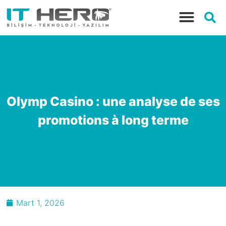
Olymp Casino : une analyse de ses
promotions à long terme
Mart 1, 2026