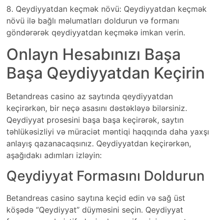
8. Qeydiyyatdan keçmək növü: Qeydiyyatdan keçmək
növü ilə bağlı məlumatları doldurun və formanı
göndərərək qeydiyyatdan keçməkə imkan verin.
Onlayn Hesabınızı Başa
Başa Qeydiyyatdan Keçirin
Betandreas casino az saytında qeydiyyatdan
keçirərkən, bir neçə asasını dəstəkləyə bilərsiniz.
Qeydiyyat prosesini başa başa keçirərək, saytın
təhlükəsizliyi və müraciət məntiqi haqqında daha yaxşı
anlayış qazanacaqsınız. Qeydiyyatdan keçirərkən,
aşağıdakı adımları izləyin:
Qeydiyyat Formasını Doldurun
Betandreas casino saytına keçid edin və sağ üst
köşədə “Qeydiyyat” düyməsini seçin. Qeydiyyat