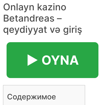
Onlayn kazino
Betandreas –
qeydiyyat və giriş
▶️ OYNA
Содержимое