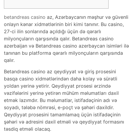
betandreas casino
az, Azərbaycanın məşhur və güvenli
onlayn kənar xidmətlərinin biri kimi tanınır. Bu casino,
27-ci ilin sonlarında açıldığı üçün də qərarlı
milyonçuların qarşısında qalır. Betandreas casino
azerbaijan və Betandreas casino azerbaycan isimləri ilə
tanınan bu platforma qərarlı milyonçuların qarşısında
qalır.
Betandreas casino az qeydiyyat və giriş prosesini
basqa casino xidmətlərindən daha kolay və sürətli
yoldan yerinə yetirir. Qeydiyyat prosesi ərzində
vəzifələrini yerinə yetirən mühüm məlumatları daxil
etmək lazımdır. Bu məlumatlar, istifadəçinin adı və
soyadı, tələbə nömrəsi, e-poçt və şəhəri daxildir.
Qeydiyyat prosesini tamamlamaq üçün istifadəçinin
şəhəri və adresini daxil etməli və qeydiyyat formasını
təsdiq etməli olacaq.