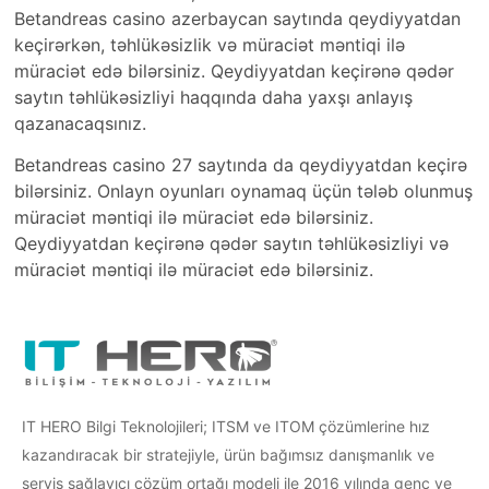
Betandreas casino azerbaycan saytında qeydiyyatdan
keçirərkən, təhlükəsizlik və müraciət məntiqi ilə
müraciət edə bilərsiniz. Qeydiyyatdan keçirənə qədər
saytın təhlükəsizliyi haqqında daha yaxşı anlayış
qazanacaqsınız.
Betandreas casino 27 saytında da qeydiyyatdan keçirə
bilərsiniz. Onlayn oyunları oynamaq üçün tələb olunmuş
müraciət məntiqi ilə müraciət edə bilərsiniz.
Qeydiyyatdan keçirənə qədər saytın təhlükəsizliyi və
müraciət məntiqi ilə müraciət edə bilərsiniz.
IT HERO Bilgi Teknolojileri; ITSM ve ITOM çözümlerine hız
kazandıracak bir stratejiyle, ürün bağımsız danışmanlık ve
servis sağlayıcı çözüm ortağı modeli ile 2016 yılında genç ve