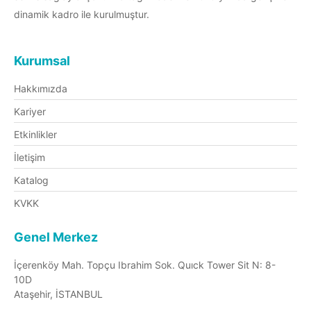
dinamik kadro ile kurulmuştur.
Kurumsal
Hakkımızda
Kariyer
Etkinlikler
İletişim
Katalog
KVKK
Genel Merkez
İçerenköy Mah. Topçu Ibrahim Sok. Quıck Tower Sit N: 8-
10D
Ataşehir, İSTANBUL