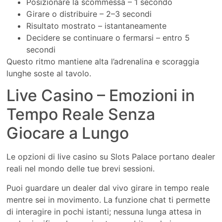
Posizionare la scommessa – 1 secondo
Girare o distribuire – 2–3 secondi
Risultato mostrato – istantaneamente
Decidere se continuare o fermarsi – entro 5
secondi
Questo ritmo mantiene alta l’adrenalina e scoraggia
lunghe soste al tavolo.
Live Casino – Emozioni in
Tempo Reale Senza
Giocare a Lungo
Le opzioni di live casino su Slots Palace portano dealer
reali nel mondo delle tue brevi sessioni.
Puoi guardare un dealer dal vivo girare in tempo reale
mentre sei in movimento. La funzione chat ti permette
di interagire in pochi istanti; nessuna lunga attesa in