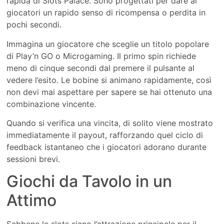
rapida di Slots Palace. Sono progettati per dare ai
giocatori un rapido senso di ricompensa o perdita in
pochi secondi.
Immagina un giocatore che sceglie un titolo popolare
di Play’n GO o Microgaming. Il primo spin richiede
meno di cinque secondi dal premere il pulsante al
vedere l’esito. Le bobine si animano rapidamente, così
non devi mai aspettare per sapere se hai ottenuto una
combinazione vincente.
Quando si verifica una vincita, di solito viene mostrato
immediatamente il payout, rafforzando quel ciclo di
feedback istantaneo che i giocatori adorano durante
sessioni brevi.
Giochi da Tavolo in un
Attimo