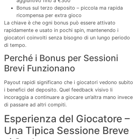
aggiuntivo fino a €300
Bonus sul terzo deposito – piccola ma rapida
ricompensa per extra gioco
La chiave è che ogni bonus può essere attivato
rapidamente e usato in pochi spin, mantenendo i
giocatori coinvolti senza bisogno di un lungo periodo
di tempo.
Perché i Bonus per Sessioni
Brevi Funzionano
Payout rapidi significano che i giocatori vedono subito
i benefici del deposito. Quel feedback visivo li
incoraggia a continuare a giocare un’altra mano invece
di passare ad altri compiti.
Esperienza del Giocatore –
Una Tipica Sessione Breve