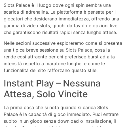
Slots Palace è il luogo dove ogni spin sembra una
scarica di adrenalina. La piattaforma è pensata per i
giocatori che desiderano immediatezza, offrendo una
gamma di video slots, giochi da tavolo e opzioni live
che garantiscono risultati rapidi senza lunghe attese.
Nelle sezioni successive esploreremo come si presenta
una tipica breve sessione su
Slots Palace
, cosa la
rende così attraente per chi preferisce burst ad alta
intensità rispetto a maratone lunghe, e come le
funzionalità del sito rafforzano questo stile.
Instant Play – Nessuna
Attesa, Solo Vincite
La prima cosa che si nota quando si carica Slots
Palace è la capacità di gioco immediato. Puoi entrare
subito in un gioco senza download o installazione, il