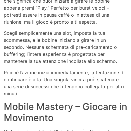
che significa che puoi iniziare a girare le bobine
appena premi “Play.” Perfetto per burst veloci –
potresti essere in pausa caffè o in attesa di una
riunione, ma il gioco è pronto e ti aspetta.
Scegli semplicemente una slot, imposta la tua
scommessa, e le bobine iniziano a girare in un
secondo. Nessuna schermata di pre-caricamento o
buffering; l’intera esperienza è progettata per
mantenere la tua attenzione incollata allo schermo.
Poiché l’azione inizia immediatamente, la tentazione di
continuare è alta. Una singola vincita può scatenare
una serie di successi che ti tengono collegato per altri
minuti.
Mobile Mastery – Giocare in
Movimento