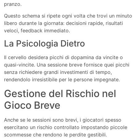
pranzo.
Questo schema si ripete ogni volta che trovi un minuto
libero durante la giornata: decisioni rapide, risultati
veloci, feedback immediato.
La Psicologia Dietro
Il cervello desidera picchi di dopamina da vincite o
quasi-vincite. Una sessione breve fornisce quei picchi
senza richiedere grandi investimenti di tempo,
rendendolo irresistibile per le persone impegnate.
Gestione del Rischio nel
Gioco Breve
Anche se le sessioni sono brevi, i giocatori spesso
esercitano un rischio controllato impostando piccole
scommesse che rendono le perdite gestibili.