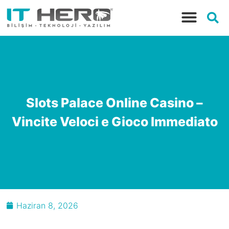
Slots Palace Online Casino –
Vincite Veloci e Gioco Immediato
Haziran 8, 2026