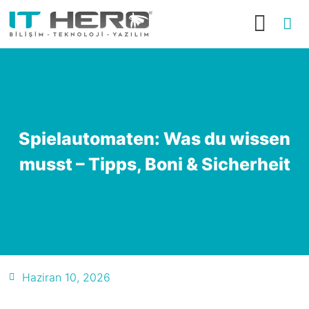
Spielautomaten: Was du wissen
musst – Tipps, Boni & Sicherheit
Haziran 10, 2026