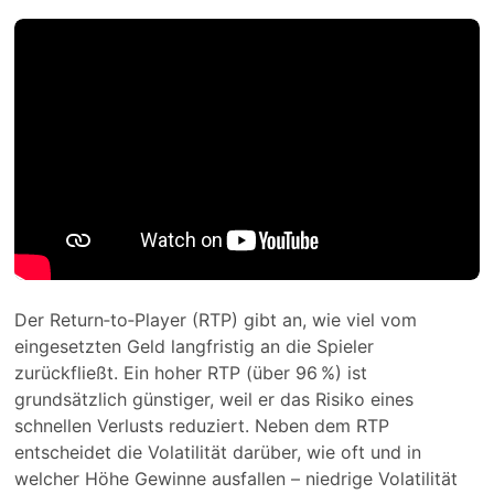
Der Return‑to‑Player (RTP) gibt an, wie viel vom
eingesetzten Geld langfristig an die Spieler
zurückfließt. Ein hoher RTP (über 96 %) ist
grundsätzlich günstiger, weil er das Risiko eines
schnellen Verlusts reduziert. Neben dem RTP
entscheidet die Volatilität darüber, wie oft und in
welcher Höhe Gewinne ausfallen – niedrige Volatilität