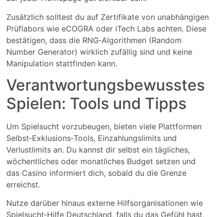
Zusätzlich solltest du auf Zertifikate von unabhängigen
Prüflabors wie eCOGRA oder iTech Labs achten. Diese
bestätigen, dass die RNG‑Algorithmen (Random
Number Generator) wirklich zufällig sind und keine
Manipulation stattfinden kann.
Verantwortungsbewusstes
Spielen: Tools und Tipps
Um Spielsucht vorzubeugen, bieten viele Plattformen
Selbst‑Exklusions‑Tools, Einzahlungslimits und
Verlustlimits an. Du kannst dir selbst ein tägliches,
wöchentliches oder monatliches Budget setzen und
das Casino informiert dich, sobald du die Grenze
erreichst.
Nutze darüber hinaus externe Hilfsorganisationen wie
Spielsucht‑Hilfe Deutschland, falls du das Gefühl hast,