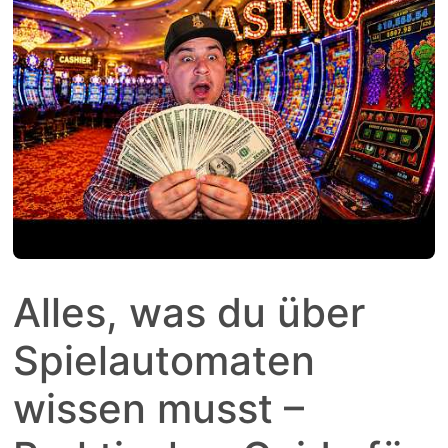
Alles, was du über
Spielautomaten
wissen musst –