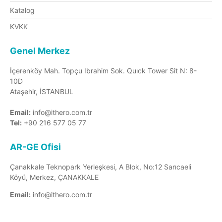
Katalog
KVKK
Genel Merkez
İçerenköy Mah. Topçu Ibrahim Sok. Quıck Tower Sit N: 8-
10D
Ataşehir, İSTANBUL
Email:
info@ithero.com.tr
Tel:
+90 216 577 05 77
AR-GE Ofisi
Çanakkale Teknopark Yerleşkesi, A Blok, No:12 Sarıcaeli
Köyü, Merkez, ÇANAKKALE
Email:
info@ithero.com.tr