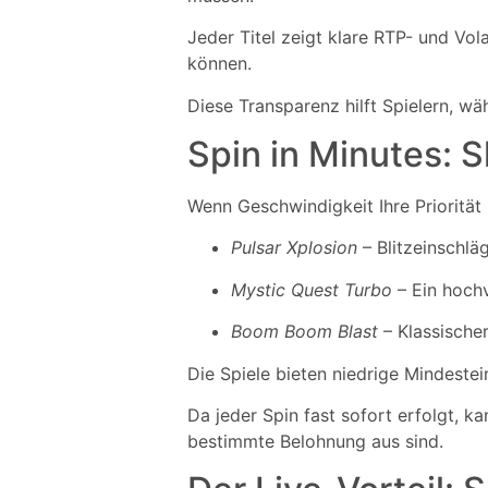
Jeder Titel zeigt klare RTP- und Vol
können.
Diese Transparenz hilft Spielern, wä
Spin in Minutes: S
Wenn Geschwindigkeit Ihre Priorität i
Pulsar Xplosion
– Blitzeinschlä
Mystic Quest Turbo
– Ein hochv
Boom Boom Blast
– Klassische
Die Spiele bieten niedrige Mindeste
Da jeder Spin fast sofort erfolgt, k
bestimmte Belohnung aus sind.