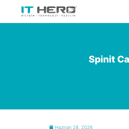
Spinit C
Haziran 28, 2026