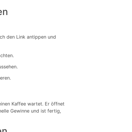
en
ach den Link antippen und
chten.
ussehen.
eren.
einen Kaffee wartet. Er öffnet
elle Gewinne und ist fertig,
en