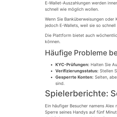
E‑Wallet-Auszahlungen werden innerha
schnell wie möglich wollen.
Wenn Sie Banküberweisungen oder Ka
jedoch E‑Wallets, weil sie so schnell 
Die Plattform bietet auch wöchentl
können.
Häufige Probleme b
KYC-Prüfungen:
Halten Sie Au
Verifizierungsstatus:
Stellen S
Gesperrte Konten:
Selten, abe
sind.
Spielerberichte: 
Ein häufiger Besucher namens Alex 
Sperre seines Handys auf fünf Minute