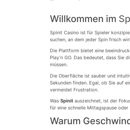
Willkommen im
Sp
Spinit Casino ist für Spieler konzip
suchen, an dem jeder Spin frisch wir
Die Plattform bietet eine beeindru
Play’n GO. Das bedeutet, dass Sie di
müssen.
Die Oberfläche ist sauber und intuiti
Sekunden finden. Egal, ob Sie auf 
vermeidet Frustration.
Was
Spinit
auszeichnet, ist der Fok
für eine schnelle Mittagspause oder
Warum Geschwindig