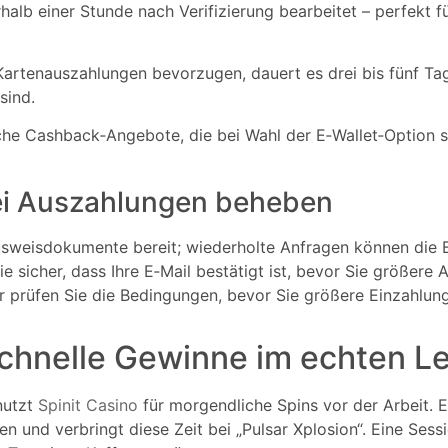
lb einer Stunde nach Verifizierung bearbeitet – perfekt für
rtenauszahlungen bevorzugen, dauert es drei bis fünf Tag
sind.
iche Cashback‑Angebote, die bei Wahl der E‑Wallet‑Option 
ei Auszahlungen beheben
sweisdokumente bereit; wiederholte Anfragen können die 
ie sicher, dass Ihre E‑Mail bestätigt ist, bevor Sie größer
r prüfen Sie die Bedingungen, bevor Sie größere Einzahlun
Schnelle Gewinne im echten L
nutzt
Spinit Casino
für morgendliche Spins vor der Arbeit. E
n und verbringt diese Zeit bei „Pulsar Xplosion“. Eine Sess