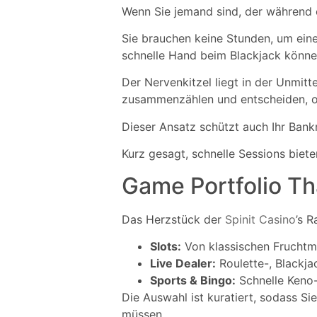
Wenn Sie jemand sind, der während ei
Sie brauchen keine Stunden, um eine
schnelle Hand beim Blackjack könne
Der Nervenkitzel liegt in der Unmitt
zusammenzählen und entscheiden, ob
Dieser Ansatz schützt auch Ihr Bankr
Kurz gesagt, schnelle Sessions biete
Game Portfolio Th
Das Herzstück der
Spinit Casino
’s R
Slots:
Von klassischen Fruchtma
Live Dealer:
Roulette-, Blackjac
Sports & Bingo:
Schnelle Keno
Die Auswahl ist kuratiert, sodass S
müssen.