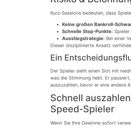
Kurz‑Sessions bedeuten, dass Spieler
Keine großen Bankroll‑Schw
Schnelle Stop‑Punkte:
Spieler
Ausstiegstrategie:
Bei einer Ve
Dieser disziplinierte Ansatz verhin
Ein Entscheidungsfl
Der Spieler sieht einen Slot mit nied
was die Stimmung hebt. Er pausiert,
auszuzahlen, bevor er eine andere Ak
Schnell auszahlen
Speed‑Spieler
Wenn Sie Ihre Gewinne sofort verwe