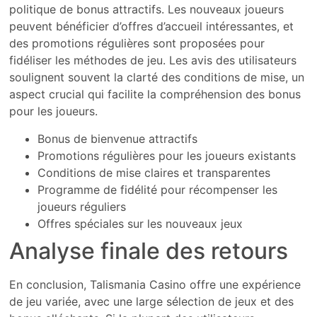
politique de bonus attractifs. Les nouveaux joueurs
peuvent bénéficier d’offres d’accueil intéressantes, et
des promotions régulières sont proposées pour
fidéliser les méthodes de jeu. Les avis des utilisateurs
soulignent souvent la clarté des conditions de mise, un
aspect crucial qui facilite la compréhension des bonus
pour les joueurs.
Bonus de bienvenue attractifs
Promotions régulières pour les joueurs existants
Conditions de mise claires et transparentes
Programme de fidélité pour récompenser les
joueurs réguliers
Offres spéciales sur les nouveaux jeux
Analyse finale des retours
En conclusion, Talismania Casino offre une expérience
de jeu variée, avec une large sélection de jeux et des