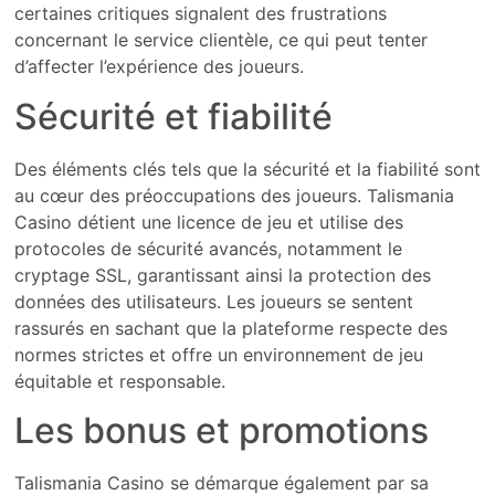
certaines critiques signalent des frustrations
concernant le service clientèle, ce qui peut tenter
d’affecter l’expérience des joueurs.
Sécurité et fiabilité
Des éléments clés tels que la sécurité et la fiabilité sont
au cœur des préoccupations des joueurs. Talismania
Casino détient une licence de jeu et utilise des
protocoles de sécurité avancés, notamment le
cryptage SSL, garantissant ainsi la protection des
données des utilisateurs. Les joueurs se sentent
rassurés en sachant que la plateforme respecte des
normes strictes et offre un environnement de jeu
équitable et responsable.
Les bonus et promotions
Talismania Casino se démarque également par sa